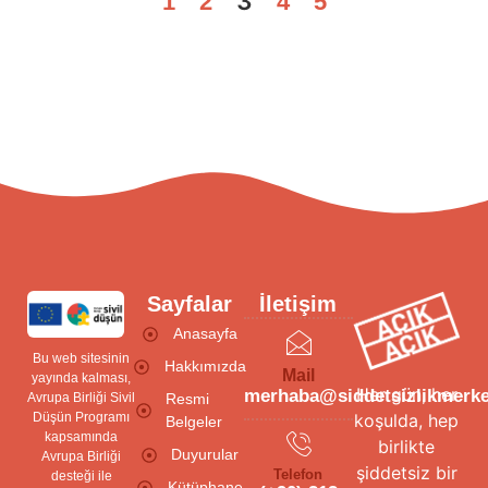
3
1
2
4
5
Sayfalar
İletişim
Anasayfa
Bu web sitesinin
Hakkımızda
Mail
yayında kalması,
Her gün, her
merhaba@siddetsizlikmerke
Avrupa Birliği Sivil
Resmi
Düşün Programı
koşulda, hep
Belgeler
kapsamında
birlikte
Duyurular
Avrupa Birliği
şiddetsiz bir
Telefon
desteği ile
Kütüphane