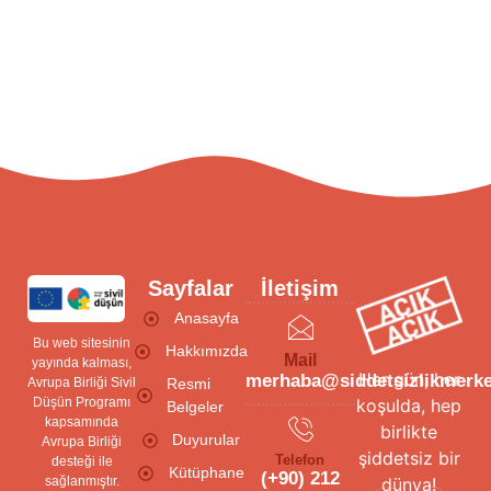
Sayfalar
İletişim
Anasayfa
Bu web sitesinin
Hakkımızda
Mail
yayında kalması,
Her gün, her
merhaba@siddetsizlikmerke
Avrupa Birliği Sivil
Resmi
Düşün Programı
koşulda, hep
Belgeler
kapsamında
birlikte
Duyurular
Avrupa Birliği
şiddetsiz bir
Telefon
desteği ile
Kütüphane
(+90) 212
sağlanmıştır.
dünya!