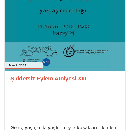
Mart 8, 2024
Şiddetsiz Eylem Atölyesi XIII
Genç, yaşlı, orta yaşlı… x, y, z kuşakları… kimleri