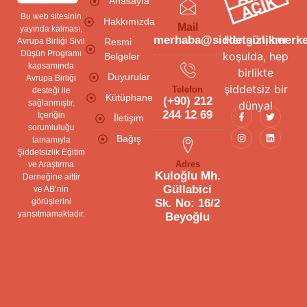
Anasayfa
Bu web sitesinin
Hakkımızda
Mail
yayında kalması,
Her gün, her
merhaba@siddetsizlikmerke
Avrupa Birliği Sivil
Resmi
Düşün Programı
koşulda, hep
Belgeler
kapsamında
birlikte
Duyurular
Avrupa Birliği
şiddetsiz bir
Telefon
desteği ile
Kütüphane
(+90) 212
sağlanmıştır.
dünya!
244 12 69
İçeriğin
İletişim
sorumluluğu
Bağış
tamamıyla
Şiddetsizlik Eğitim
Adres
ve Araştırma
Kuloğlu Mh.
Derneğine aittir
Güllabici
ve AB’nin
görüşlerini
Sk. No: 16/2
yansıtmamaktadır.
Beyoğlu