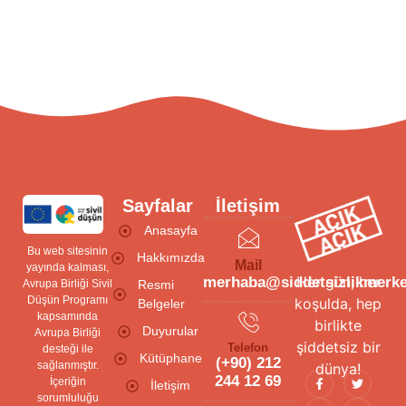
Sayfalar
İletişim
Anasayfa
Bu web sitesinin
Hakkımızda
Mail
yayında kalması,
Her gün, her
merhaba@siddetsizlikmerke
Avrupa Birliği Sivil
Resmi
Düşün Programı
koşulda, hep
Belgeler
kapsamında
birlikte
Duyurular
Avrupa Birliği
şiddetsiz bir
Telefon
desteği ile
Kütüphane
(+90) 212
sağlanmıştır.
dünya!
244 12 69
İçeriğin
İletişim
sorumluluğu