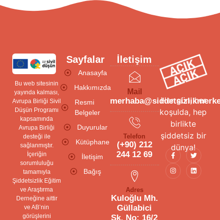
Sayfalar
İletişim
Anasayfa
Bu web sitesinin
Hakkımızda
Mail
yayında kalması,
Her gün, her
merhaba@siddetsizlikmerke
Avrupa Birliği Sivil
Resmi
Düşün Programı
koşulda, hep
Belgeler
kapsamında
birlikte
Duyurular
Avrupa Birliği
şiddetsiz bir
Telefon
desteği ile
Kütüphane
(+90) 212
sağlanmıştır.
dünya!
244 12 69
İçeriğin
İletişim
sorumluluğu
Bağış
tamamıyla
Şiddetsizlik Eğitim
Adres
ve Araştırma
Kuloğlu Mh.
Derneğine aittir
Güllabici
ve AB’nin
görüşlerini
Sk. No: 16/2