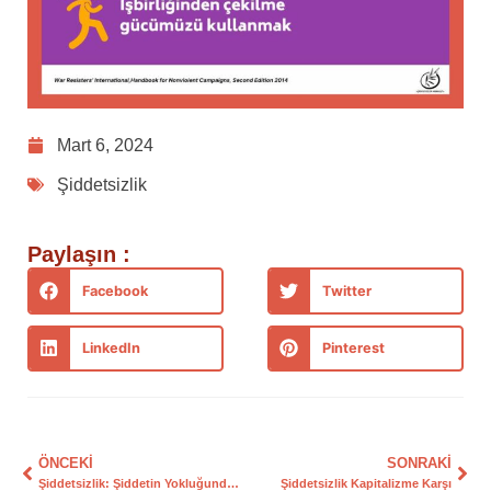
Mart 6, 2024
Şiddetsizlik
Paylaşın :
Facebook
Twitter
LinkedIn
Pinterest
ÖNCEKI
SONRAKI
Şiddetsizlik: Şiddetin Yokluğundan Daha Fazlası
Şiddetsizlik Kapitalizme Karşı