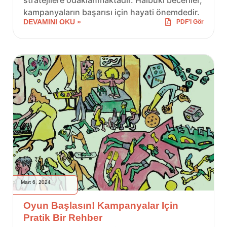
kampanyaların başarısı için hayati önemdedir.
DEVAMINI OKU »
PDF'i Gör
Mart 6, 2024
Oyun Başlasın! Kampanyalar Için
Pratik Bir Rehber