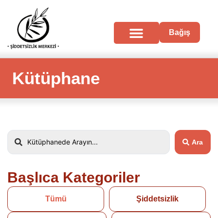
Bağış
Neler Yapıyoruz?
Kütüphane
Ara
Başlıca Kategoriler
Tümü
Şiddetsizlik