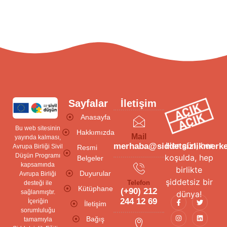
Sayfalar
İletişim
Anasayfa
Bu web sitesinin
Hakkımızda
Mail
yayında kalması,
Her gün, her
merhaba@siddetsizlikmerke
Avrupa Birliği Sivil
Resmi
Düşün Programı
koşulda, hep
Belgeler
kapsamında
birlikte
Duyurular
Avrupa Birliği
şiddetsiz bir
Telefon
desteği ile
Kütüphane
(+90) 212
sağlanmıştır.
dünya!
244 12 69
İçeriğin
İletişim
sorumluluğu
Bağış
tamamıyla